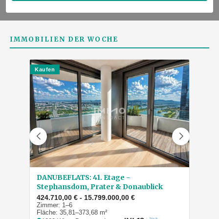
IMMOBILIEN DER WOCHE
Kaufen
Kauf
DANUBEFLATS: 41. Etage -
Fam
Stephansdom, Prater & Donaublick
Woh
424.710,00 € - 15.799.000,00 €
350
Zimmer: 1–6
Zim
Fläche: 35,81–373,68 m²
Fläc