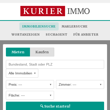
AKTUELLE IMMOBILIEN
DANUBEFLATS: 41. Etage - Stephansdom, Prater & Don
Familienbungalow! 3 Schlafzimmer, Wohnkeller, Grünlage
IMMOBILIENSUCHE
MAKLERSUCHE
Liebenswertes Haus inmitten der Wachau in Willendorf!
TOP Preis für kurze Zeit! Zwischen Natur & Stadt – Ho
WORTANZEIGEN
SUCHAGENT
FÜR ANBIETER
Exklusives Stadthaus mit Doppelhauscharakter – Wohnen 
Doppelhaushälfte nur 7 min von Wien!
Mieten
Kaufen
Alle Immobilien
Preis: ---
Zimmer: ---
Fläche: ---
🔍 Suche starten!